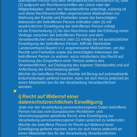
betroffenen Person und dem Verantwortlichen erforderlich ist, oder
(2) aufgrund von Rechtsvorschriften der Union oder der
Mitgliedstaaten, denen der Verantwortliche unterliegt, zulässig ist
und diese Rechtsvorschriften angemessene Maßnahmen zur
Wahrung der Rechte und Freiheiten sowie der berechtigten
Interessen der betroffenen Person enthalten oder (3) mit
ausdrücklicher Einwilligung der betroffenen Person erfolgt.
Ist die Entscheidung (1) für den Abschluss oder die Erfüllung eines
Vertrags zwischen der betroffenen Person und dem
Verantwortlichen erforderlich oder (2) erfolgt sie mit ausdrücklicher
Einwilligung der betroffenen Person, trifft die Steinheber
Landesverband Bayern e.V. angemessene Maßnahmen, um die
Rechte und Freiheiten sowie die berechtigten Interessen der
betroffenen Person zu wahren, wozu mindestens das Recht auf
Erwirkung des Eingreifens einer Person seitens des
Verantwortlichen, auf Darlegung des eigenen Standpunkts und auf
Anfechtung der Entscheidung gehört.
Möchte die betroffene Person Rechte mit Bezug auf automatisierte
Entscheidungen geltend machen, kann sie sich hierzu jederzeit an
einen Mitarbeiter des für die Verarbeitung Verantwortlichen
wenden.
i) Recht auf Widerruf einer
datenschutzrechtlichen Einwilligung
Jede von der Verarbeitung personenbezogener Daten betroffene
Person hat das vom Europäischen Richtlinien- und
Verordnungsgeber gewährte Recht, eine Einwilligung zur
Verarbeitung personenbezogener Daten jederzeit zu widerrufen.
Möchte die betroffene Person ihr Recht auf Widerruf einer
Einwilligung geltend machen, kann sie sich hierzu jederzeit an
einen Mitarbeiter des für die Verarbeitung Verantwortlichen