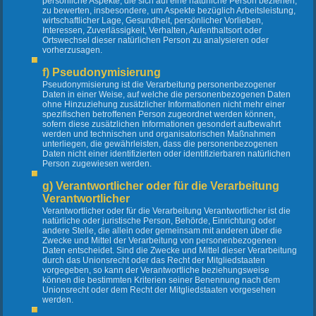
persönliche Aspekte, die sich auf eine natürliche Person beziehen,
zu bewerten, insbesondere, um Aspekte bezüglich Arbeitsleistung,
wirtschaftlicher Lage, Gesundheit, persönlicher Vorlieben,
Interessen, Zuverlässigkeit, Verhalten, Aufenthaltsort oder
Ortswechsel dieser natürlichen Person zu analysieren oder
vorherzusagen.
f) Pseudonymisierung
Pseudonymisierung ist die Verarbeitung personenbezogener
Daten in einer Weise, auf welche die personenbezogenen Daten
ohne Hinzuziehung zusätzlicher Informationen nicht mehr einer
spezifischen betroffenen Person zugeordnet werden können,
sofern diese zusätzlichen Informationen gesondert aufbewahrt
werden und technischen und organisatorischen Maßnahmen
unterliegen, die gewährleisten, dass die personenbezogenen
Daten nicht einer identifizierten oder identifizierbaren natürlichen
Person zugewiesen werden.
g) Verantwortlicher oder für die Verarbeitung
Verantwortlicher
Verantwortlicher oder für die Verarbeitung Verantwortlicher ist die
natürliche oder juristische Person, Behörde, Einrichtung oder
andere Stelle, die allein oder gemeinsam mit anderen über die
Zwecke und Mittel der Verarbeitung von personenbezogenen
Daten entscheidet. Sind die Zwecke und Mittel dieser Verarbeitung
durch das Unionsrecht oder das Recht der Mitgliedstaaten
vorgegeben, so kann der Verantwortliche beziehungsweise
können die bestimmten Kriterien seiner Benennung nach dem
Unionsrecht oder dem Recht der Mitgliedstaaten vorgesehen
werden.