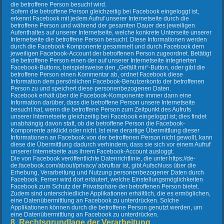
die betroffene Person besucht wird.
Sofern die betroffene Person gleichzeitig bei Facebook eingeloggt ist,
erkennt Facebook mit jedem Aufruf unserer Internetseite durch die
betroffene Person und während der gesamten Dauer des jeweiligen
Aufenthaltes auf unserer Internetseite, welche konkrete Unterseite unserer
Internetseite die betroffene Person besucht. Diese Informationen werden
durch die Facebook-Komponente gesammelt und durch Facebook dem
jeweiligen Facebook-Account der betroffenen Person zugeordnet. Betätigt
die betroffene Person einen der auf unserer Internetseite integrierten
Facebook-Buttons, beispielsweise den „Gefällt mir“-Button, oder gibt die
betroffene Person einen Kommentar ab, ordnet Facebook diese
Information dem persönlichen Facebook-Benutzerkonto der betroffenen
Person zu und speichert diese personenbezogenen Daten.
Facebook erhält über die Facebook-Komponente immer dann eine
Information darüber, dass die betroffene Person unsere Internetseite
besucht hat, wenn die betroffene Person zum Zeitpunkt des Aufrufs
unserer Internetseite gleichzeitig bei Facebook eingeloggt ist; dies findet
unabhängig davon statt, ob die betroffene Person die Facebook-
Komponente anklickt oder nicht. Ist eine derartige Übermittlung dieser
Informationen an Facebook von der betroffenen Person nicht gewollt, kann
diese die Übermittlung dadurch verhindern, dass sie sich vor einem Aufruf
unserer Internetseite aus ihrem Facebook-Account ausloggt.
Die von Facebook veröffentlichte Datenrichtlinie, die unter https://de-
de.facebook.com/about/privacy/ abrufbar ist, gibt Aufschluss über die
Erhebung, Verarbeitung und Nutzung personenbezogener Daten durch
Facebook. Ferner wird dort erläutert, welche Einstellungsmöglichkeiten
Facebook zum Schutz der Privatsphäre der betroffenen Person bietet.
Zudem sind unterschiedliche Applikationen erhältlich, die es ermöglichen,
eine Datenübermittlung an Facebook zu unterdrücken. Solche
Applikationen können durch die betroffene Person genutzt werden, um
eine Datenübermittlung an Facebook zu unterdrücken.
8. Rechtsgrundlage der Verarbeitung