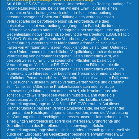
Art. 6 I lit. a DS-GVO dient unserem Unternehmen als Rechtsgrundlage für
Verarbeitungsvorgänge, bei denen wir eine Einwilligung für einen
bestimmten Verarbeitungszweck einholen. Ist die Verarbeitung
personenbezogener Daten zur Erfüllung eines Vertrags, dessen
Vertragspartei die betroffene Person ist, erforderlich, wie dies
beispielsweise bei Verarbeitungsvorgängen der Fall ist, die für eine
Lieferung von Waren oder die Erbringung einer sonstigen Leistung oder
Gegenleistung notwendig sind, so beruht die Verarbeitung auf Art. 6 I lit. b
DS-GVO. Gleiches gilt für solche Verarbeitungsvorgänge die zur
Durchführung vorvertraglicher Maßnahmen erforderlich sind, etwa in
Fällen von Anfragen zur unseren Produkten oder Leistungen. Unterliegt
unser Unternehmen einer rechtlichen Verpflichtung durch welche eine
Verarbeitung von personenbezogenen Daten erforderlich wird, wie
beispielsweise zur Erfüllung steuerlicher Pflichten, so basiert die
Verarbeitung auf Art. 6 I lit. c DS-GVO. In seltenen Fällen könnte die
Verarbeitung von personenbezogenen Daten erforderlich werden, um
lebenswichtige Interessen der betroffenen Person oder einer anderen
natürlichen Person zu schützen. Dies wäre beispielsweise der Fall, wenn
ein Besucher in unserem Betrieb verletzt werden würde und daraufhin
sein Name, sein Alter, seine Krankenkassendaten oder sonstige
lebenswichtige Informationen an einen Arzt, ein Krankenhaus oder
sonstige Dritte weitergegeben werden müssten. Dann würde die
Verarbeitung auf Art. 6 I lit. d DS-GVO beruhen. Letztlich könnten
Verarbeitungsvorgänge auf Art. 6 I lit. f DS-GVO beruhen. Auf dieser
Rechtsgrundlage basieren Verarbeitungsvorgänge, die von keiner der
vorgenannten Rechtsgrundlagen erfasst werden, wenn die Verarbeitung
zur Wahrung eines berechtigten Interesses unseres Unternehmens oder
eines Dritten erforderlich ist, sofern die Interessen, Grundrechte und
Grundfreiheiten des Betroffenen nicht überwiegen. Solche
Verarbeitungsvorgänge sind uns insbesondere deshalb gestattet, weil sie
durch den Europäischen Gesetzgeber besonders erwähnt wurden. Er
vertrat insoweit die Auffassung, dass ein berechtigtes Interesse