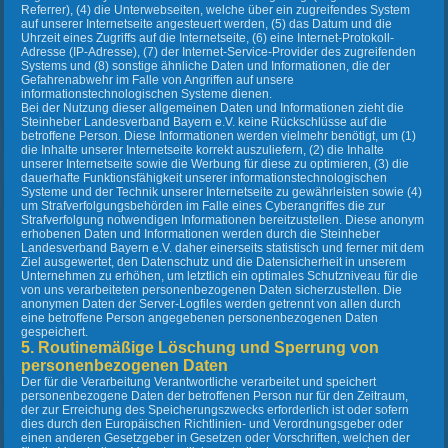
Referrer), (4) die Unterwebseiten, welche über ein zugreifendes System
auf unserer Internetseite angesteuert werden, (5) das Datum und die
Uhrzeit eines Zugriffs auf die Internetseite, (6) eine Internet-Protokoll-
Adresse (IP-Adresse), (7) der Internet-Service-Provider des zugreifenden
Systems und (8) sonstige ähnliche Daten und Informationen, die der
Gefahrenabwehr im Falle von Angriffen auf unsere
informationstechnologischen Systeme dienen.
Bei der Nutzung dieser allgemeinen Daten und Informationen zieht die
Steinheber Landesverband Bayern e.V. keine Rückschlüsse auf die
betroffene Person. Diese Informationen werden vielmehr benötigt, um (1)
die Inhalte unserer Internetseite korrekt auszuliefern, (2) die Inhalte
unserer Internetseite sowie die Werbung für diese zu optimieren, (3) die
dauerhafte Funktionsfähigkeit unserer informationstechnologischen
Systeme und der Technik unserer Internetseite zu gewährleisten sowie (4)
um Strafverfolgungsbehörden im Falle eines Cyberangriffes die zur
Strafverfolgung notwendigen Informationen bereitzustellen. Diese anonym
erhobenen Daten und Informationen werden durch die Steinheber
Landesverband Bayern e.V. daher einerseits statistisch und ferner mit dem
Ziel ausgewertet, den Datenschutz und die Datensicherheit in unserem
Unternehmen zu erhöhen, um letztlich ein optimales Schutzniveau für die
von uns verarbeiteten personenbezogenen Daten sicherzustellen. Die
anonymen Daten der Server-Logfiles werden getrennt von allen durch
eine betroffene Person angegebenen personenbezogenen Daten
gespeichert.
5. Routinemäßige Löschung und Sperrung von
personenbezogenen Daten
Der für die Verarbeitung Verantwortliche verarbeitet und speichert
personenbezogene Daten der betroffenen Person nur für den Zeitraum,
der zur Erreichung des Speicherungszwecks erforderlich ist oder sofern
dies durch den Europäischen Richtlinien- und Verordnungsgeber oder
einen anderen Gesetzgeber in Gesetzen oder Vorschriften, welchen der