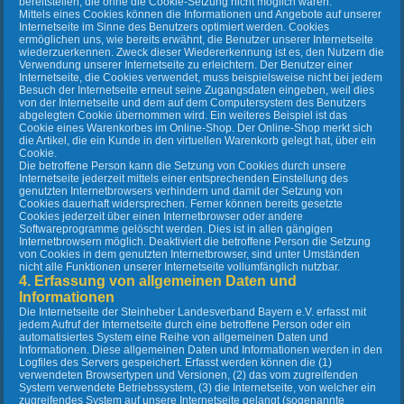
bereitstellen, die ohne die Cookie-Setzung nicht möglich wären.
Mittels eines Cookies können die Informationen und Angebote auf unserer
Internetseite im Sinne des Benutzers optimiert werden. Cookies
ermöglichen uns, wie bereits erwähnt, die Benutzer unserer Internetseite
wiederzuerkennen. Zweck dieser Wiedererkennung ist es, den Nutzern die
Verwendung unserer Internetseite zu erleichtern. Der Benutzer einer
Internetseite, die Cookies verwendet, muss beispielsweise nicht bei jedem
Besuch der Internetseite erneut seine Zugangsdaten eingeben, weil dies
von der Internetseite und dem auf dem Computersystem des Benutzers
abgelegten Cookie übernommen wird. Ein weiteres Beispiel ist das
Cookie eines Warenkorbes im Online-Shop. Der Online-Shop merkt sich
die Artikel, die ein Kunde in den virtuellen Warenkorb gelegt hat, über ein
Cookie.
Die betroffene Person kann die Setzung von Cookies durch unsere
Internetseite jederzeit mittels einer entsprechenden Einstellung des
genutzten Internetbrowsers verhindern und damit der Setzung von
Cookies dauerhaft widersprechen. Ferner können bereits gesetzte
Cookies jederzeit über einen Internetbrowser oder andere
Softwareprogramme gelöscht werden. Dies ist in allen gängigen
Internetbrowsern möglich. Deaktiviert die betroffene Person die Setzung
von Cookies in dem genutzten Internetbrowser, sind unter Umständen
nicht alle Funktionen unserer Internetseite vollumfänglich nutzbar.
4. Erfassung von allgemeinen Daten und
Informationen
Die Internetseite der Steinheber Landesverband Bayern e.V. erfasst mit
jedem Aufruf der Internetseite durch eine betroffene Person oder ein
automatisiertes System eine Reihe von allgemeinen Daten und
Informationen. Diese allgemeinen Daten und Informationen werden in den
Logfiles des Servers gespeichert. Erfasst werden können die (1)
verwendeten Browsertypen und Versionen, (2) das vom zugreifenden
System verwendete Betriebssystem, (3) die Internetseite, von welcher ein
zugreifendes System auf unsere Internetseite gelangt (sogenannte