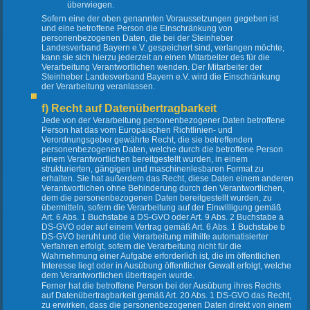
überwiegen.
Sofern eine der oben genannten Voraussetzungen gegeben ist
und eine betroffene Person die Einschränkung von
personenbezogenen Daten, die bei der Steinheber
Landesverband Bayern e.V. gespeichert sind, verlangen möchte,
kann sie sich hierzu jederzeit an einen Mitarbeiter des für die
Verarbeitung Verantwortlichen wenden. Der Mitarbeiter der
Steinheber Landesverband Bayern e.V. wird die Einschränkung
der Verarbeitung veranlassen.
f) Recht auf Datenübertragbarkeit
Jede von der Verarbeitung personenbezogener Daten betroffene
Person hat das vom Europäischen Richtlinien- und
Verordnungsgeber gewährte Recht, die sie betreffenden
personenbezogenen Daten, welche durch die betroffene Person
einem Verantwortlichen bereitgestellt wurden, in einem
strukturierten, gängigen und maschinenlesbaren Format zu
erhalten. Sie hat außerdem das Recht, diese Daten einem anderen
Verantwortlichen ohne Behinderung durch den Verantwortlichen,
dem die personenbezogenen Daten bereitgestellt wurden, zu
übermitteln, sofern die Verarbeitung auf der Einwilligung gemäß
Art. 6 Abs. 1 Buchstabe a DS-GVO oder Art. 9 Abs. 2 Buchstabe a
DS-GVO oder auf einem Vertrag gemäß Art. 6 Abs. 1 Buchstabe b
DS-GVO beruht und die Verarbeitung mithilfe automatisierter
Verfahren erfolgt, sofern die Verarbeitung nicht für die
Wahrnehmung einer Aufgabe erforderlich ist, die im öffentlichen
Interesse liegt oder in Ausübung öffentlicher Gewalt erfolgt, welche
dem Verantwortlichen übertragen wurde.
Ferner hat die betroffene Person bei der Ausübung ihres Rechts
auf Datenübertragbarkeit gemäß Art. 20 Abs. 1 DS-GVO das Recht,
zu erwirken, dass die personenbezogenen Daten direkt von einem