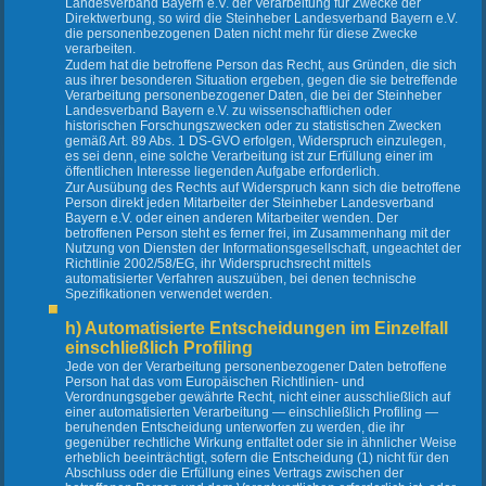
Landesverband Bayern e.V. der Verarbeitung für Zwecke der
Direktwerbung, so wird die Steinheber Landesverband Bayern e.V.
die personenbezogenen Daten nicht mehr für diese Zwecke
verarbeiten.
Zudem hat die betroffene Person das Recht, aus Gründen, die sich
aus ihrer besonderen Situation ergeben, gegen die sie betreffende
Verarbeitung personenbezogener Daten, die bei der Steinheber
Landesverband Bayern e.V. zu wissenschaftlichen oder
historischen Forschungszwecken oder zu statistischen Zwecken
gemäß Art. 89 Abs. 1 DS-GVO erfolgen, Widerspruch einzulegen,
es sei denn, eine solche Verarbeitung ist zur Erfüllung einer im
öffentlichen Interesse liegenden Aufgabe erforderlich.
Zur Ausübung des Rechts auf Widerspruch kann sich die betroffene
Person direkt jeden Mitarbeiter der Steinheber Landesverband
Bayern e.V. oder einen anderen Mitarbeiter wenden. Der
betroffenen Person steht es ferner frei, im Zusammenhang mit der
Nutzung von Diensten der Informationsgesellschaft, ungeachtet der
Richtlinie 2002/58/EG, ihr Widerspruchsrecht mittels
automatisierter Verfahren auszuüben, bei denen technische
Spezifikationen verwendet werden.
h) Automatisierte Entscheidungen im Einzelfall
einschließlich Profiling
Jede von der Verarbeitung personenbezogener Daten betroffene
Person hat das vom Europäischen Richtlinien- und
Verordnungsgeber gewährte Recht, nicht einer ausschließlich auf
einer automatisierten Verarbeitung — einschließlich Profiling —
beruhenden Entscheidung unterworfen zu werden, die ihr
gegenüber rechtliche Wirkung entfaltet oder sie in ähnlicher Weise
erheblich beeinträchtigt, sofern die Entscheidung (1) nicht für den
Abschluss oder die Erfüllung eines Vertrags zwischen der