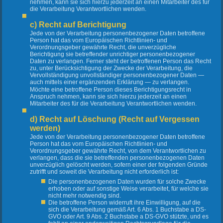
nehmen, kann sie sich hierzu jederzeit an einen Mitarbeiter des für
die Verarbeitung Verantwortlichen wenden.
c) Recht auf Berichtigung
Jede von der Verarbeitung personenbezogener Daten betroffene
Person hat das vom Europäischen Richtlinien- und
Verordnungsgeber gewährte Recht, die unverzügliche
Berichtigung sie betreffender unrichtiger personenbezogener
Daten zu verlangen. Ferner steht der betroffenen Person das Recht
zu, unter Berücksichtigung der Zwecke der Verarbeitung, die
Vervollständigung unvollständiger personenbezogener Daten —
auch mittels einer ergänzenden Erklärung — zu verlangen.
Möchte eine betroffene Person dieses Berichtigungsrecht in
Anspruch nehmen, kann sie sich hierzu jederzeit an einen
Mitarbeiter des für die Verarbeitung Verantwortlichen wenden.
d) Recht auf Löschung (Recht auf Vergessen
werden)
Jede von der Verarbeitung personenbezogener Daten betroffene
Person hat das vom Europäischen Richtlinien- und
Verordnungsgeber gewährte Recht, von dem Verantwortlichen zu
verlangen, dass die sie betreffenden personenbezogenen Daten
unverzüglich gelöscht werden, sofern einer der folgenden Gründe
zutrifft und soweit die Verarbeitung nicht erforderlich ist:
Die personenbezogenen Daten wurden für solche Zwecke
erhoben oder auf sonstige Weise verarbeitet, für welche sie
nicht mehr notwendig sind.
Die betroffene Person widerruft ihre Einwilligung, auf die
sich die Verarbeitung gemäß Art. 6 Abs. 1 Buchstabe a DS-
GVO oder Art. 9 Abs. 2 Buchstabe a DS-GVO stützte, und es