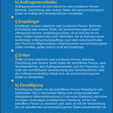
h) Auftragsverarbeiter
Auftragsverarbeiter ist eine natürliche oder juristische Person,
Behörde, Einrichtung oder andere Stelle, die personenbezogene
Daten im Auftrag des Verantwortlichen verarbeitet.
i) Empfänger
Empfänger ist eine natürliche oder juristische Person, Behörde,
Einrichtung oder andere Stelle, der personenbezogene Daten
offengelegt werden, unabhängig davon, ob es sich bei ihr um
einen Dritten handelt oder nicht. Behörden, die im Rahmen eines
bestimmten Untersuchungsauftrags nach dem Unionsrecht oder
dem Recht der Mitgliedstaaten möglicherweise personenbezogene
Daten erhalten, gelten jedoch nicht als Empfänger.
j) Dritter
Dritter ist eine natürliche oder juristische Person, Behörde,
Einrichtung oder andere Stelle außer der betroffenen Person, dem
Verantwortlichen, dem Auftragsverarbeiter und den Personen, die
unter der unmittelbaren Verantwortung des Verantwortlichen oder
des Auftragsverarbeiters befugt sind, die personenbezogenen
Daten zu verarbeiten.
k) Einwilligung
Einwilligung ist jede von der betroffenen Person freiwillig für den
bestimmten Fall in informierter Weise und unmissverständlich
abgegebene Willensbekundung in Form einer Erklärung oder einer
sonstigen eindeutigen bestätigenden Handlung, mit der die
betroffene Person zu verstehen gibt, dass sie mit der Verarbeitung
der sie betreffenden personenbezogenen Daten einverstanden ist.