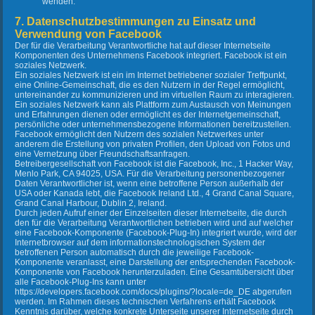
wenden.
7. Datenschutzbestimmungen zu Einsatz und
Verwendung von Facebook
Der für die Verarbeitung Verantwortliche hat auf dieser Internetseite
Komponenten des Unternehmens Facebook integriert. Facebook ist ein
soziales Netzwerk.
Ein soziales Netzwerk ist ein im Internet betriebener sozialer Treffpunkt,
eine Online-Gemeinschaft, die es den Nutzern in der Regel ermöglicht,
untereinander zu kommunizieren und im virtuellen Raum zu interagieren.
Ein soziales Netzwerk kann als Plattform zum Austausch von Meinungen
und Erfahrungen dienen oder ermöglicht es der Internetgemeinschaft,
persönliche oder unternehmensbezogene Informationen bereitzustellen.
Facebook ermöglicht den Nutzern des sozialen Netzwerkes unter
anderem die Erstellung von privaten Profilen, den Upload von Fotos und
eine Vernetzung über Freundschaftsanfragen.
Betreibergesellschaft von Facebook ist die Facebook, Inc., 1 Hacker Way,
Menlo Park, CA 94025, USA. Für die Verarbeitung personenbezogener
Daten Verantwortlicher ist, wenn eine betroffene Person außerhalb der
USA oder Kanada lebt, die Facebook Ireland Ltd., 4 Grand Canal Square,
Grand Canal Harbour, Dublin 2, Ireland.
Durch jeden Aufruf einer der Einzelseiten dieser Internetseite, die durch
den für die Verarbeitung Verantwortlichen betrieben wird und auf welcher
eine Facebook-Komponente (Facebook-Plug-In) integriert wurde, wird der
Internetbrowser auf dem informationstechnologischen System der
betroffenen Person automatisch durch die jeweilige Facebook-
Komponente veranlasst, eine Darstellung der entsprechenden Facebook-
Komponente von Facebook herunterzuladen. Eine Gesamtübersicht über
alle Facebook-Plug-Ins kann unter
https://developers.facebook.com/docs/plugins/?locale=de_DE abgerufen
werden. Im Rahmen dieses technischen Verfahrens erhält Facebook
Kenntnis darüber, welche konkrete Unterseite unserer Internetseite durch