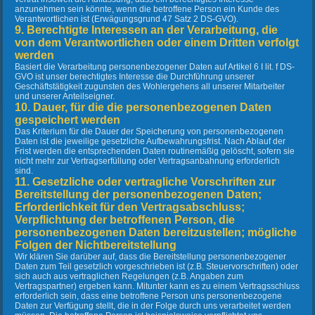
anzunehmen sein könnte, wenn die betroffene Person ein Kunde des
Verantwortlichen ist (Erwägungsgrund 47 Satz 2 DS-GVO).
9. Berechtigte Interessen an der Verarbeitung, die
von dem Verantwortlichen oder einem Dritten verfolgt
werden
Basiert die Verarbeitung personenbezogener Daten auf Artikel 6 I lit. f DS-
GVO ist unser berechtigtes Interesse die Durchführung unserer
Geschäftstätigkeit zugunsten des Wohlergehens all unserer Mitarbeiter
und unserer Anteilseigner.
10. Dauer, für die die personenbezogenen Daten
gespeichert werden
Das Kriterium für die Dauer der Speicherung von personenbezogenen
Daten ist die jeweilige gesetzliche Aufbewahrungsfrist. Nach Ablauf der
Frist werden die entsprechenden Daten routinemäßig gelöscht, sofern sie
nicht mehr zur Vertragserfüllung oder Vertragsanbahnung erforderlich
sind.
11. Gesetzliche oder vertragliche Vorschriften zur
Bereitstellung der personenbezogenen Daten;
Erforderlichkeit für den Vertragsabschluss;
Verpflichtung der betroffenen Person, die
personenbezogenen Daten bereitzustellen; mögliche
Folgen der Nichtbereitstellung
Wir klären Sie darüber auf, dass die Bereitstellung personenbezogener
Daten zum Teil gesetzlich vorgeschrieben ist (z.B. Steuervorschriften) oder
sich auch aus vertraglichen Regelungen (z.B. Angaben zum
Vertragspartner) ergeben kann. Mitunter kann es zu einem Vertragsschluss
erforderlich sein, dass eine betroffene Person uns personenbezogene
Daten zur Verfügung stellt, die in der Folge durch uns verarbeitet werden