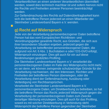
Verantwortlichen an einen anderen Verantwortlichen übermittelt
werden, soweit dies technisch machbar ist und sofern hiervon nicht
die Rechte und Freiheiten anderer Personen beeinträchtigt
werden.
Zur Geltendmachung des Rechts auf Datenübertragbarkeit kann
sich die betroffene Person jederzeit an einen Mitarbeiter der
Steinheber Landesverband Bayern e.V. wenden.
g) Recht auf Widerspruch
Jede von der Verarbeitung personenbezogener Daten betroffene
Person hat das vom Europäischen Richtlinien- und
Verordnungsgeber gewährte Recht, aus Gründen, die sich aus
ihrer besonderen Situation ergeben, jederzeit gegen die
Verarbeitung sie betreffender personenbezogener Daten, die
aufgrund von Art. 6 Abs. 1 Buchstaben e oder f DS-GVO erfolgt,
Widerspruch einzulegen. Dies gilt auch für ein auf diese
Bestimmungen gestütztes Profiling.
Die Steinheber Landesverband Bayern e.V. verarbeitet die
personenbezogenen Daten im Falle des Widerspruchs nicht mehr,
es sei denn, wir können zwingende schutzwürdige Gründe für die
Verarbeitung nachweisen, die den Interessen, Rechten und
Freiheiten der betroffenen Person überwiegen, oder die
Verarbeitung dient der Geltendmachung, Ausübung oder
Verteidigung von Rechtsansprüchen.
Verarbeitet die Steinheber Landesverband Bayern e.V.
personenbezogene Daten, um Direktwerbung zu betreiben, so hat
die betroffene Person das Recht, jederzeit Widerspruch gegen die
Verarbeitung der personenbezogenen Daten zum Zwecke
derartiger Werbung einzulegen. Dies gilt auch für das Profiling,
soweit es mit solcher Direktwerbung in Verbindung steht.
Widerspricht die betroffene Person gegenüber der Steinheber