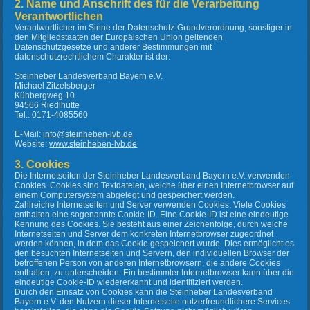
2. Name und Anschrift des für die Verarbeitung
Verantwortlichen
Verantwortlicher im Sinne der Datenschutz-Grundverordnung, sonstiger in
den Mitgliedstaaten der Europäischen Union geltenden
Datenschutzgesetze und anderer Bestimmungen mit
datenschutzrechtlichem Charakter ist der:
Steinheber Landesverband Bayern e.V.
Michael Zitzelsberger
Kühbergweg 10
94566 Riedlhütte
Tel.: 0171-4085560
E-Mail:
info@steinheben-lvb.de
Website:
www.steinheben-lvb.de
3. Cookies
Die Internetseiten der Steinheber Landesverband Bayern e.V. verwenden
Cookies. Cookies sind Textdateien, welche über einen Internetbrowser auf
einem Computersystem abgelegt und gespeichert werden.
Zahlreiche Internetseiten und Server verwenden Cookies. Viele Cookies
enthalten eine sogenannte Cookie-ID. Eine Cookie-ID ist eine eindeutige
Kennung des Cookies. Sie besteht aus einer Zeichenfolge, durch welche
Internetseiten und Server dem konkreten Internetbrowser zugeordnet
werden können, in dem das Cookie gespeichert wurde. Dies ermöglicht es
den besuchten Internetseiten und Servern, den individuellen Browser der
betroffenen Person von anderen Internetbrowsern, die andere Cookies
enthalten, zu unterscheiden. Ein bestimmter Internetbrowser kann über die
eindeutige Cookie-ID wiedererkannt und identifiziert werden.
Durch den Einsatz von Cookies kann die Steinheber Landesverband
Bayern e.V. den Nutzern dieser Internetseite nutzerfreundlichere Services