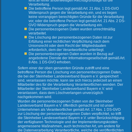
fehlt an einer anderweitigen Rechtsgrundlage für die
Verarbeitung.
Die betroffene Person legt gemäß Art. 21 Abs. 1 DS-GVO
Widerspruch gegen die Verarbeitung ein, und es liegen
keine vorrangigen berechtigten Gründe für die Verarbeitung
vor, oder die betroffene Person legt gemäß Art. 21 Abs. 2 DS-
GVO Widerspruch gegen die Verarbeitung ein.
Die personenbezogenen Daten wurden unrechtmäßig
verarbeitet.
Die Löschung der personenbezogenen Daten ist zur
Erfüllung einer rechtlichen Verpflichtung nach dem
Unionsrecht oder dem Recht der Mitgliedstaaten
erforderlich, dem der Verantwortliche unterliegt.
Die personenbezogenen Daten wurden in Bezug auf
angebotene Dienste der Informationsgesellschaft gemäß Art.
8 Abs. 1 DS-GVO erhoben.
Sofern einer der oben genannten Gründe zutrifft und eine
betroffene Person die Löschung von personenbezogenen Daten,
die bei der Steinheber Landesverband Bayern e.V. gespeichert
sind, veranlassen möchte, kann sie sich hierzu jederzeit an einen
Mitarbeiter des für die Verarbeitung Verantwortlichen wenden. Der
Mitarbeiter der Steinheber Landesverband Bayern e.V. wird
veranlassen, dass dem Löschverlangen unverzüglich
nachgekommen wird.
Wurden die personenbezogenen Daten von der Steinheber
Landesverband Bayern e.V. öffentlich gemacht und ist unser
Unternehmen als Verantwortlicher gemäß Art. 17 Abs. 1 DS-GVO
zur Löschung der personenbezogenen Daten verpflichtet, so trifft
die Steinheber Landesverband Bayern e.V. unter Berücksichtigung
der verfügbaren Technologie und der Implementierungskosten
angemessene Maßnahmen, auch technischer Art, um andere für
die Datenverarbeitung Verantwortliche, welche die veröffentlichten