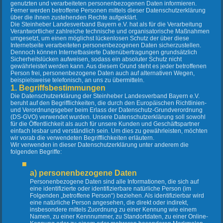
genutzten und verarbeiteten personenbezogenen Daten informieren.
Ferner werden betroffene Personen mittels dieser Datenschutzerklärung
über die ihnen zustehenden Rechte aufgeklärt.
Die Steinheber Landesverband Bayern e.V. hat als für die Verarbeitung
Verantwortlicher zahlreiche technische und organisatorische Maßnahmen
umgesetzt, um einen möglichst lückenlosen Schutz der über diese
Internetseite verarbeiteten personenbezogenen Daten sicherzustellen.
Dennoch können Internetbasierte Datenübertragungen grundsätzlich
Sicherheitslücken aufweisen, sodass ein absoluter Schutz nicht
gewährleistet werden kann. Aus diesem Grund steht es jeder betroffenen
Person frei, personenbezogene Daten auch auf alternativen Wegen,
beispielsweise telefonisch, an uns zu übermitteln.
1. Begriffsbestimmungen
Die Datenschutzerklärung der Steinheber Landesverband Bayern e.V.
beruht auf den Begrifflichkeiten, die durch den Europäischen Richtlinien-
und Verordnungsgeber beim Erlass der Datenschutz-Grundverordnung
(DS-GVO) verwendet wurden. Unsere Datenschutzerklärung soll sowohl
für die Öffentlichkeit als auch für unsere Kunden und Geschäftspartner
einfach lesbar und verständlich sein. Um dies zu gewährleisten, möchten
wir vorab die verwendeten Begrifflichkeiten erläutern.
Wir verwenden in dieser Datenschutzerklärung unter anderem die
folgenden Begriffe:
a) personenbezogene Daten
Personenbezogene Daten sind alle Informationen, die sich auf
eine identifizierte oder identifizierbare natürliche Person (im
Folgenden „betroffene Person“) beziehen. Als identifizierbar wird
eine natürliche Person angesehen, die direkt oder indirekt,
insbesondere mittels Zuordnung zu einer Kennung wie einem
Namen, zu einer Kennnummer, zu Standortdaten, zu einer Online-