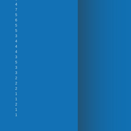
4
7
5
6
5
5
3
4
4
4
3
5
3
3
2
2
2
1
1
2
1
1