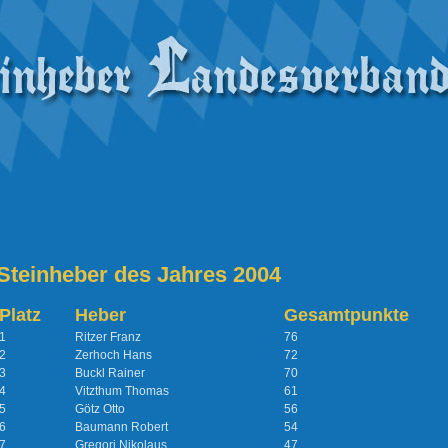
Steinheber des Jahres 2004
Platz
Heber
Gesamtpunkte
1
Ritzer Franz
76
2
Zerhoch Hans
72
3
Buckl Rainer
70
4
Vitzthum Thomas
61
5
Götz Otto
56
6
Baumann Robert
54
7
Gregori Nikolaus
47