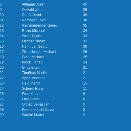
8
Altmann Josef
45
9
Oswald Ulf
39
10
Grießl Josef
39
11
Rettinger Erwin
36
12
Aschenbrenner Georg
35
13
Ritzer Michael
34
14
Strobl Hans
33
15
Fischer Hubert
32
16
Nerlinger Georg
30
17
Zitzelsberger Michael
29
18
Porer Michael
25
19
Klöck Florian
24
20
Gnas Erwin
21
21
Thußbas Martin
21
22
Appel Andreas
21
23
Held Martin
15
24
Scherdi Hans
11
25
Eder Klaus
9
26
Frey Dieter
6
27
Ortlieb Sebastian
5
28
Kennerknecht Xaver
2
29
Wanke Marco
2