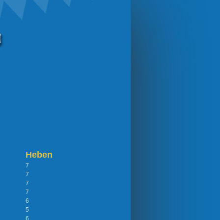
Heben
7
7
7
7
6
5
6