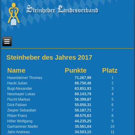
Steinheber des Jahres 2017
Name
Punkte
Platz
Haselsteiner Thomas
71.267,99
1
Hackl Julian
66.750,46
2
Bugl Alexander
63.851,93
3
Neumayer Lukas
60.143,79
4
Flucht Markus
56.399,87
5
Dick Fabian
55.050,31
6
Ziegler Sebastian
50.187,71
7
Ritzer Franz
49.575,63
8
Hiller Wolfgang
44.235,25
9
Garhammer Martin
35.561,04
10
Jahn Andreas
34.503,15
11