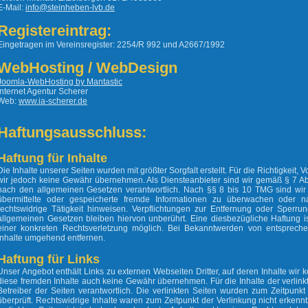
E-Mail:
info@steinheben-lvb.de
Registereintrag:
Eingetragen im Vereinsregister: 2254/R 992 und A2667/1992
WebHosting / WebDesign
Joomla-WebHosting by Mantastic
Internet Agentur Scherer
Web:
www.ia-scherer.de
Haftungsausschluss:
Haftung für Inhalte
Die Inhalte unserer Seiten wurden mit größter Sorgfalt erstellt. Für die Richtigkeit, V
wir jedoch keine Gewähr übernehmen. Als Diensteanbieter sind wir gemäß § 7 Abs
nach den allgemeinen Gesetzen verantwortlich. Nach §§ 8 bis 10 TMG sind wir al
übermittelte oder gespeicherte fremde Informationen zu überwachen oder 
rechtswidrige Tätigkeit hinweisen. Verpflichtungen zur Entfernung oder Sperr
allgemeinen Gesetzen bleiben hiervon unberührt. Eine diesbezügliche Haftung is
einer konkreten Rechtsverletzung möglich. Bei Bekanntwerden von entsprech
Inhalte umgehend entfernen.
Haftung für Links
Unser Angebot enthält Links zu externen Webseiten Dritter, auf deren Inhalte wir 
diese fremden Inhalte auch keine Gewähr übernehmen. Für die Inhalte der verlinkte
Betreiber der Seiten verantwortlich. Die verlinkten Seiten wurden zum Zeitpunk
überprüft. Rechtswidrige Inhalte waren zum Zeitpunkt der Verlinkung nicht erkennb