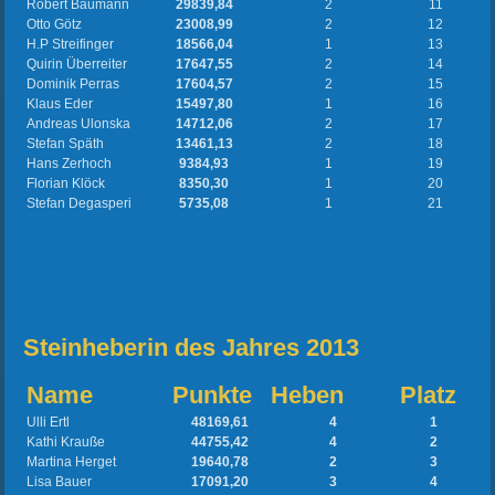
Robert Baumann
29839,84
2
11
Otto Götz
23008,99
2
12
H.P Streifinger
18566,04
1
13
Quirin Überreiter
17647,55
2
14
Dominik Perras
17604,57
2
15
Klaus Eder
15497,80
1
16
Andreas Ulonska
14712,06
2
17
Stefan Späth
13461,13
2
18
Hans Zerhoch
9384,93
1
19
Florian Klöck
8350,30
1
20
Stefan Degasperi
5735,08
1
21
Steinheberin des Jahres 2013
Name
Punkte
Heben
Platz
Ulli Ertl
48169,61
4
1
Kathi Krauße
44755,42
4
2
Martina Herget
19640,78
2
3
Lisa Bauer
17091,20
3
4