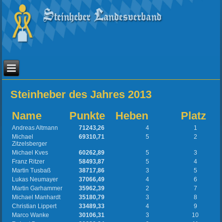
Steinheber des Jahres 2013
Name
Punkte
Heben
Platz
Andreas Altmann
71243,26
4
1
Michael
69310,71
5
2
Zitzelsberger
Michael Kves
60262,89
5
3
Franz Ritzer
58493,87
5
4
Martin Tusbaß
38717,86
3
5
Lukas Neumayer
37066,49
4
6
Martin Garhammer
35962,39
2
7
Michael Manhardt
35180,79
3
8
Christian Lippert
33489,33
4
9
Marco Wanke
30106,31
3
10