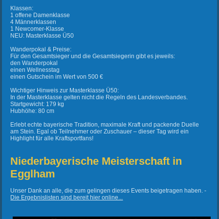
Klassen:
1 offene Damenklasse
4 Männerklassen
1 Newcomer-Klasse
NEU: Masterklasse Ü50
Wanderpokal & Preise:
Für den Gesamtsieger und die Gesamtsiegerin gibt es jeweils:
den Wanderpokal
einen Wellnesstag
einen Gutschein im Wert von 500 €
Wichtiger Hinweis zur Masterklasse Ü50:
In der Masterklasse gelten nicht die Regeln des Landesverbandes.
Startgewicht: 179 kg
Hubhöhe: 80 cm
Erlebt echte bayerische Tradition, maximale Kraft und packende Duelle
am Stein. Egal ob Teilnehmer oder Zuschauer – dieser Tag wird ein
Highlight für alle Kraftsportfans!
Niederbayerische Meisterschaft in
Egglham
Unser Dank an alle, die zum gelingen dieses Events beigetragen haben. -
Die Ergebnislisten sind bereit hier online...