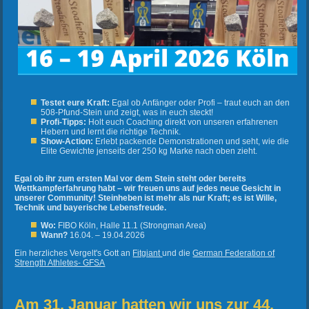
Testet eure Kraft:
Egal ob Anfänger oder Profi – traut euch an den
508-Pfund-Stein und zeigt, was in euch steckt!
Profi-Tipps:
Holt euch Coaching direkt von unseren erfahrenen
Hebern und lernt die richtige Technik.
Show-Action:
Erlebt packende Demonstrationen und seht, wie die
Elite Gewichte jenseits der 250 kg Marke nach oben zieht.
Egal ob ihr zum ersten Mal vor dem Stein steht oder bereits
Wettkampferfahrung habt – wir freuen uns auf jedes neue Gesicht in
unserer Community! Steinheben ist mehr als nur Kraft; es ist Wille,
Technik und bayerische Lebensfreude.
Wo:
FIBO Köln, Halle 11.1 (Strongman Area)
Wann?
16.04. – 19.04.2026
Ein herzliches Vergelt's Gott an
Fitgiant
und die
German Federation of
Strength Athletes- GFSA
Am 31. Januar hatten wir uns zur 44.