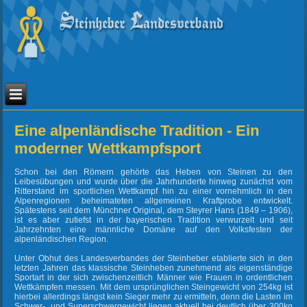
Eine alpenländische Tradition - Ein
moderner Wettkampfsport
Schon bei den Römern gehörte das Heben von Steinen zu den
Leibesübungen und wurde über die Jahrhunderte hinweg zunächst vom
Ritterstand im sportlichen Wettkampf hin zu einer vornehmlich in den
Alpenregionen beheimateten allgemeinen Kraftprobe entwickelt.
Spätestens seit dem Münchner Original, dem Steyrer Hans (1849 – 1906),
ist es aber zutiefst in der bayerischen Tradition verwurzelt und seit
Jahrzehnten eine männliche Domäne auf den Volksfesten der
alpenländischen Region.
Unter Obhut des Landesverbandes der Steinheber etablierte sich in den
letzten Jahren das klassische Steinheben zunehmend als eigenständige
Sportart in der sich zwischenzeitlich Männer wie Frauen in ordentlichen
Wettkämpfen messen. Mit dem ursprünglichen Steingewicht von 254kg ist
hierbei allerdings längst kein Sieger mehr zu ermitteln, denn die Lasten im
Schwer-, und Superschwergewicht liegen aktuell bei deutlich über 300kg