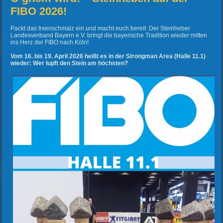
FIBO 2026!
Packt das Irxenschmalz ein und macht euch bereit: Der Steinheber
Landesverband Bayern e.V. bringt die bayerische Tradition wieder mitten
ins Herz der FIBO nach Köln!
Vom 16. bis 19. April 2026 heißt es in der Strongman Area (Halle 11.1)
wieder: Wer lupft den Stein am höchsten?