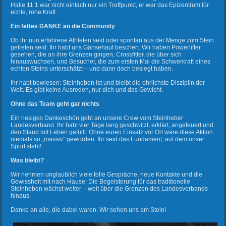
Halle 11.1 war nicht einfach nur ein Treffpunkt, er war das Epizentrum für
echte, rohe Kraft.
Ein fettes DANKE an die Community
Ob ihr nun erfahrene Athleten seid oder spontan aus der Menge zum Stein
getreten seid: Ihr habt uns Gänsehaut beschert. Wir haben Powerlifter
gesehen, die an ihre Grenzen gingen, Crossfitter, die über sich
hinauswuchsen, und Besucher, die zum ersten Mal die Schwerkraft eines
echten Steins unterschätzt – und dann doch besiegt haben.
Ihr habt bewiesen: Steinheben ist und bleibt die ehrlichste Disziplin der
Welt. Es gibt keine Ausreden, nur dich und das Gewicht.
Ohne das Team geht gar nichts
Ein riesiges Dankeschön geht an unsere Crew vom Steinheber
Landesverband. Ihr habt vier Tage lang geschwitzt, erklärt, angefeuert und
den Stand mit Leben gefüllt. Ohne euren Einsatz vor Ort wäre diese Aktion
niemals so „massiv“ geworden. Ihr seid das Fundament, auf dem unser
Sport steht!
Was bleibt?
Wir nehmen unglaublich viele tolle Gespräche, neue Kontakte und die
Gewissheit mit nach Hause: Die Begeisterung für das traditionelle
Steinheben wächst weiter – weit über die Grenzen des Landesverbands
hinaus.
Danke an alle, die dabei waren. Wir sehen uns am Stein!